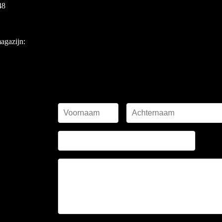
48
magazijn: