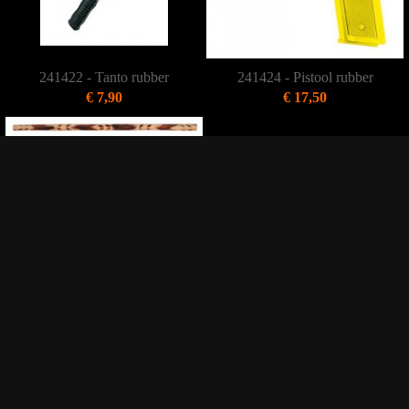
241422 - Tanto rubber
241424 - Pistool rubber
€ 7,90
€ 17,50
241425 - Escrima Stick
€ 19,00
Winkelwagen (0)
Judo
Karate
Aikido
Jiu-Jitsu