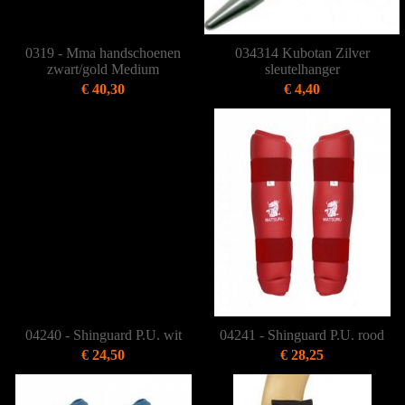
0319 - Mma handschoenen
034314 Kubotan Zilver
zwart/gold Medium
sleutelhanger
€ 40,30
€ 4,40
04240 - Shinguard P.U. wit
04241 - Shinguard P.U. rood
€ 24,50
€ 28,25