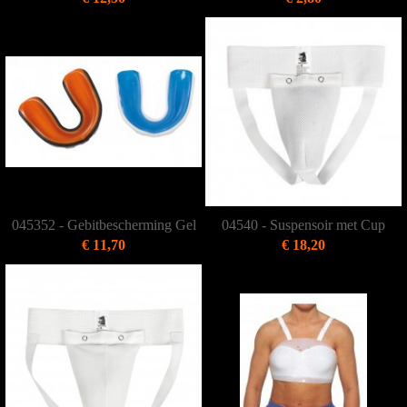
045352 - Gebitbescherming Gel
04540 - Suspensoir met Cup
€ 11,70
€ 18,20