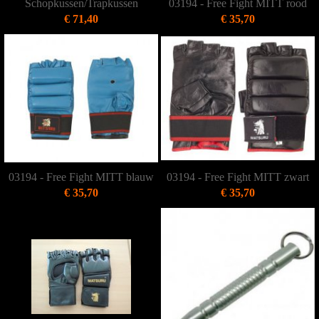
Schopkussen/Trapkussen
03194 - Free Fight MITT rood
€ 71,40
€ 35,70
03194 - Free Fight MITT blauw
03194 - Free Fight MITT zwart
€ 35,70
€ 35,70