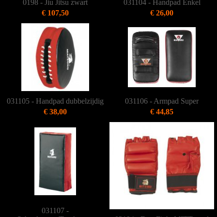
0198 - Jiu Jitsu zwart
031104 - Handpad Enkel
€ 107,50
€ 26,00
031105 - Handpad dubbelzijdig
031106 - Armpad Super
€ 38,00
€ 44,85
031107 -