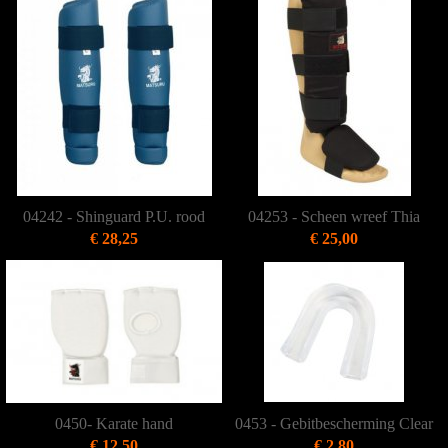
04242 - Shinguard P.U. rood
04253 - Scheen wreef Thia
€ 28,25
€ 25,00
0450- Karate hand
0453 - Gebitbescherming Clear
€ 12,50
€ 2,80