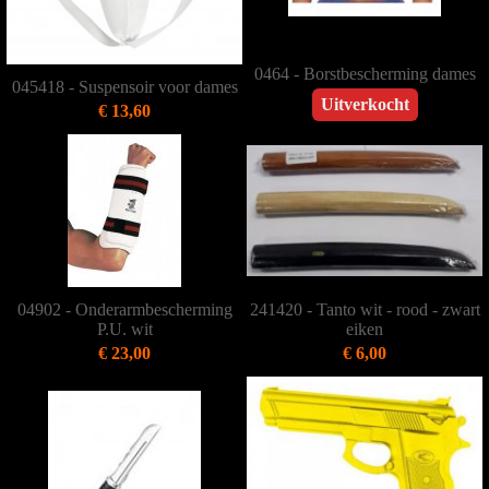
0464 - Borstbescherming dames
045418 - Suspensoir voor dames
Uitverkocht
€ 13,60
04902 - Onderarmbescherming
241420 - Tanto wit - rood - zwart
P.U. wit
eiken
€ 23,00
€ 6,00