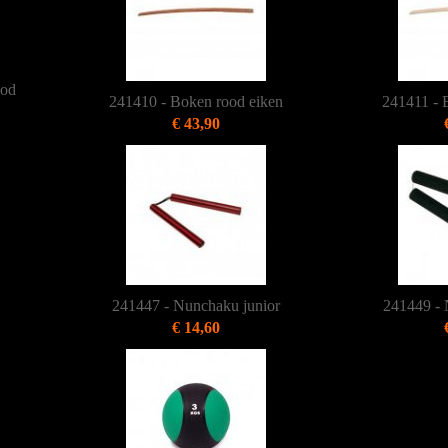
ood
241410 - Boken rood eiken
241411 - 
€ 43,90
241447 - Nunchaku junior
241449 - 
€ 14,60