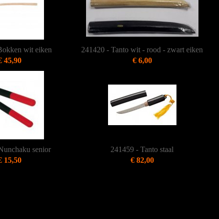
Bokken wit eiken
241420 - Tanto wit - rood - zwart eiken
€ 45,90
€ 6,00
Nunchaku senior
241459 - Tanto staal
€ 15,50
€ 82,00