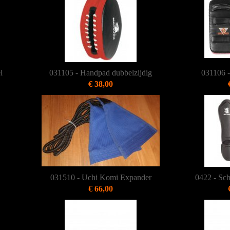
l
031105 - Handpad dubbelzijdig
031106 
€ 38,00
031510 - Uchi Komi Expander
0422 - Sch
€ 66,00