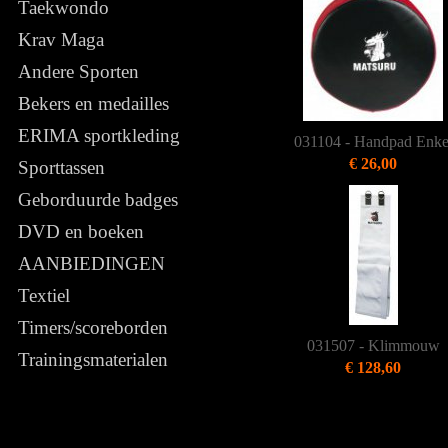
Taekwondo
Krav Maga
Andere Sporten
Bekers en medailles
ERIMA sportkleding
031104 - Handpad Enke
€ 26,00
Sporttassen
Geborduurde badges
DVD en boeken
AANBIEDINGEN
Textiel
Timers/scoreborden
031507 - Klimmouw
Trainingsmaterialen
€ 128,60