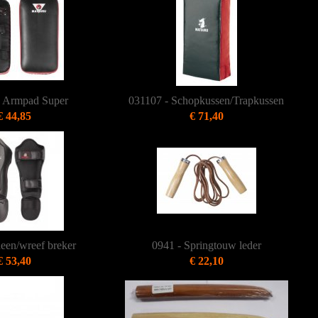
- Armpad Super
031107 - Schopkussen/Trapkussen
€ 44,85
€ 71,40
een/wreef breker
0941 - Springtouw leder
€ 53,40
€ 22,10