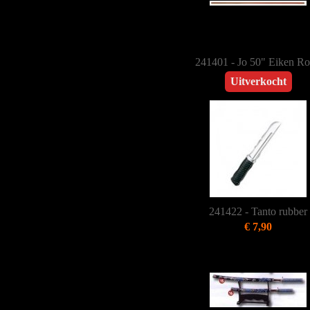
241401 - Jo 50" Eiken R
Uitverkocht
241422 - Tanto rubber
€ 7,90