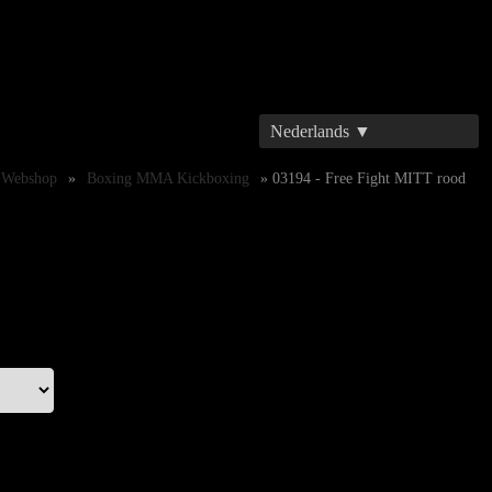
Nederlands ▼
Webshop
»
Boxing MMA Kickboxing
» 03194 - Free Fight MITT rood