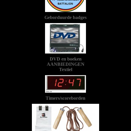
Geborduurde badges
DVD en boeken
AANBIEDINGEN
Textiel
Timers/scoreborden