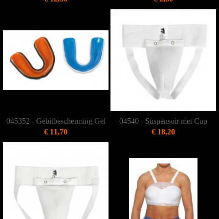
045352 - Gebitbescherming Gel
04540 - Suspensoir met Cup
€ 11,70
€ 18,20