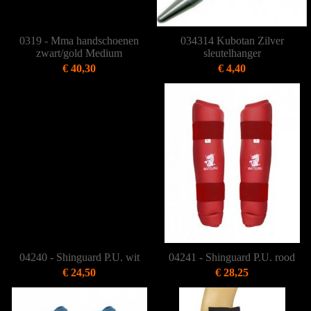
0319 - Mma handschoenen
034314 Kubotan Zilver
zwart/gold Medium
sleutelhanger
€ 40,30
€ 4,40
04240 - Shinguard P.U. wit
04241 - Shinguard P.U. rood
€ 24,50
€ 28,25