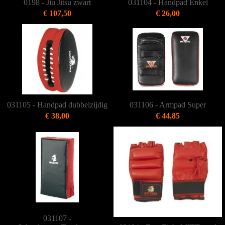
0198 - Jiu Jitsu zwart
031104 - Handpad Enkel
€ 107,50
€ 26,00
031105 - Handpad dubbelzijdig
031106 - Armpad Super
€ 38,00
€ 44,85
031107 -