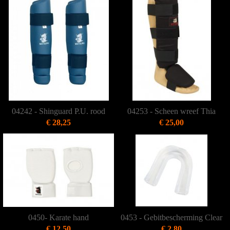
04242 - Shinguard P.U. rood
04253 - Scheen wreef Thia
€ 28,25
€ 25,00
0450- Karate hand
0453 - Gebitbescherming Clear
€ 12,50
€ 2,80