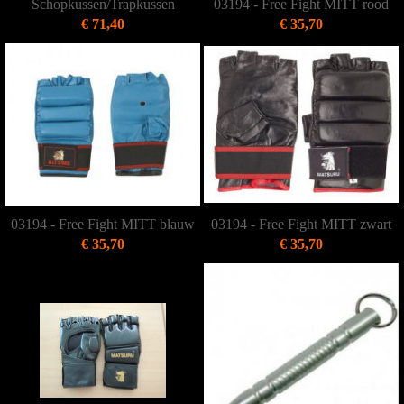
Schopkussen/Trapkussen
03194 - Free Fight MITT rood
€ 71,40
€ 35,70
03194 - Free Fight MITT blauw
03194 - Free Fight MITT zwart
€ 35,70
€ 35,70