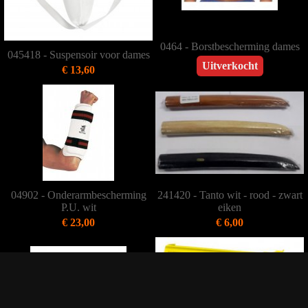
0464 - Borstbescherming dames
045418 - Suspensoir voor dames
Uitverkocht
€ 13,60
04902 - Onderarmbescherming
241420 - Tanto wit - rood - zwart
P.U. wit
eiken
€ 23,00
€ 6,00