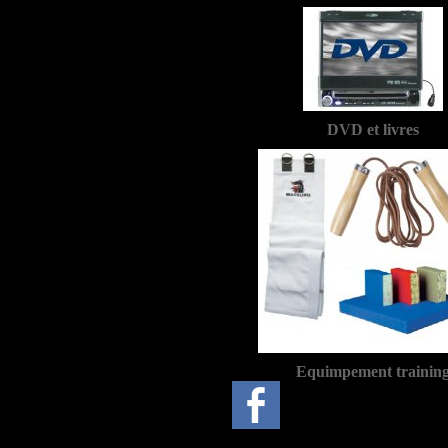
DVD et livres
Equimpement trainin