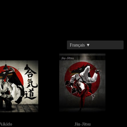
Français ▼
Aikido
Jiu-Jitsu