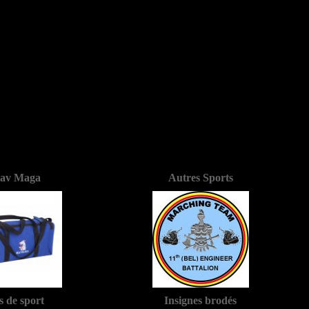
av Maga
Autres Sports
s de sport
Insignes brodés