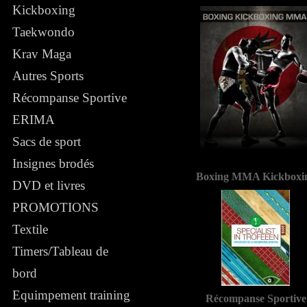
Kickboxing
Taekwondo
Krav Maga
Autres Sports
Récompanse Sportive
ERIMA
Sacs de sport
Insignes brodés
Boxing MMA Kickboxi
DVD et livres
PROMOTIONS
Textile
Timers/Tableau de
bord
Equimpement training
Récompanse Sportive