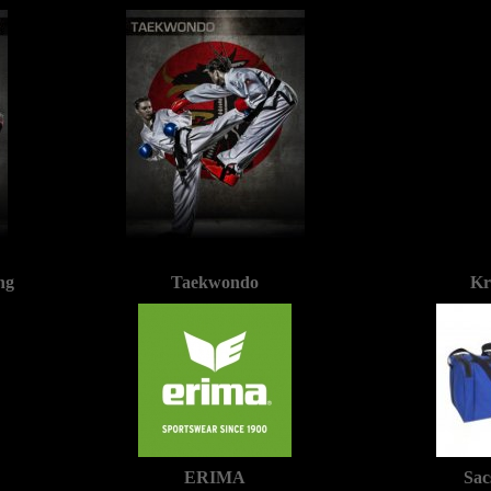
ng
Taekwondo
Kr
ERIMA
Sac