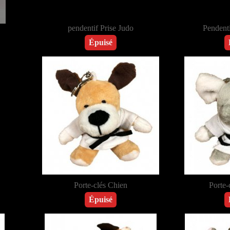
pendentif Prise Judo
Pendent
Épuisé
Porte-clés Chien
Porte-
Épuisé