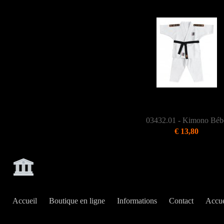
03432.01 - Kimono Béb
€ 13,80
Accueil
Boutique en ligne
Informations
Contact
Accue