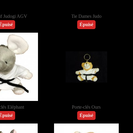
if Judogi AGV
Tie Dames Judo
Épuisé
Épuisé
clés Eléphant
Porte-clés Ours
Épuisé
Épuisé