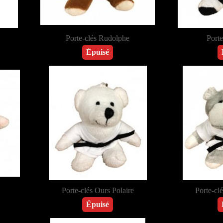
Porte-clés Rudolphe
Porte
Épuisé
Porte-clés Ours Polaire
Porte-cl
Épuisé