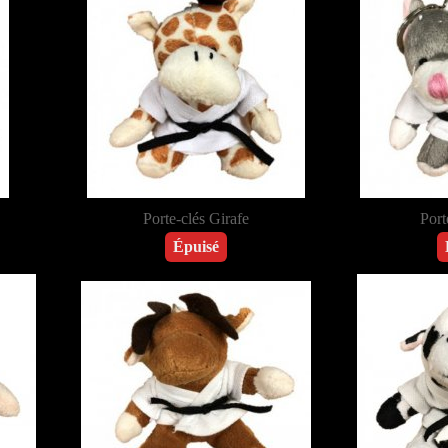
Porte-clés Girafe
Port
Épuisé