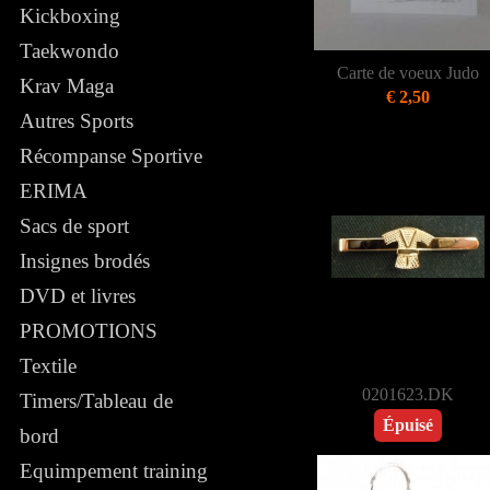
Kickboxing
Taekwondo
Carte de voeux Judo
Krav Maga
€ 2,50
Autres Sports
Récompanse Sportive
ERIMA
Sacs de sport
Insignes brodés
DVD et livres
PROMOTIONS
Textile
0201623.DK
Timers/Tableau de
Épuisé
bord
Equimpement training