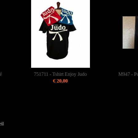
é
751711 - Tshirt Enjoy Judo
M947 - Po
€ 20,00
il