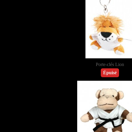
Porte-clés Lion
Épuisé