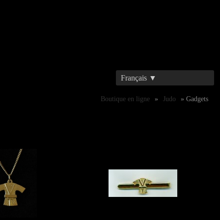
Français ▼
Boutique en ligne
»
Judo
» Gadgets