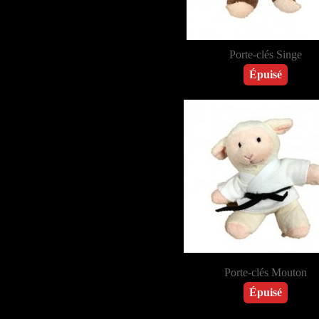
Porte-clés Singe
Épuisé
Porte-clés Mouton
Épuisé