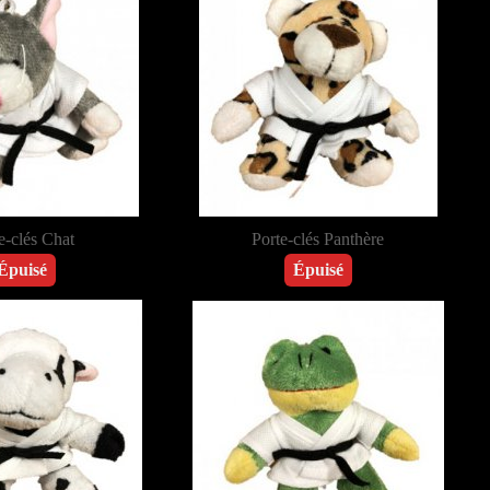
e-clés Chat
Porte-clés Panthère
Épuisé
Épuisé