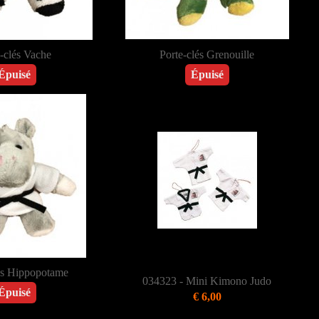
-clés Vache
Porte-clés Grenouille
Épuisé
Épuisé
és Hippopotame
034323 - Mini Kimono Judo
Épuisé
€ 6,00