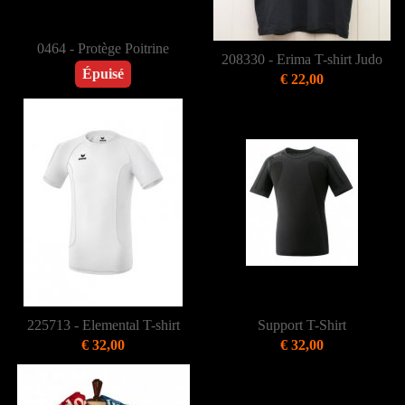
0464 - Protège Poitrine
208330 - Erima T-shirt Judo
Épuisé
€ 22,00
225713 - Elemental T-shirt
Support T-Shirt
€ 32,00
€ 32,00