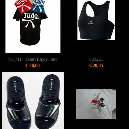
751711 - Tshirt Enjoy Judo
833221
€ 20,00
€ 29,95