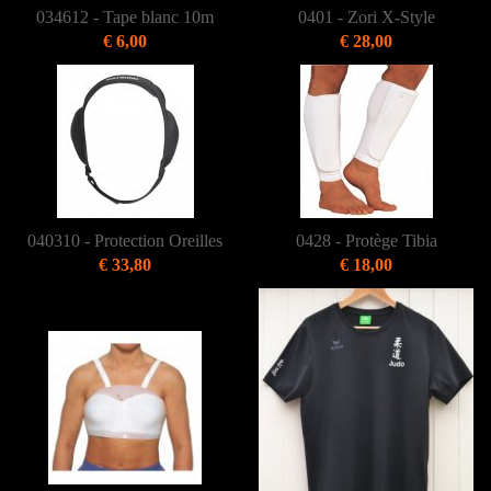
034612 - Tape blanc 10m
0401 - Zori X-Style
€ 6,00
€ 28,00
040310 - Protection Oreilles
0428 - Protège Tibia
€ 33,80
€ 18,00