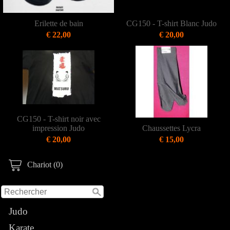
Erilette de bain
CG150 - T-shirt Blanc Judo
€ 22,00
€ 20,00
CG150 - T-shirt noir avec
impression Judo
Chaussettes Lycra
€ 20,00
€ 15,00
Chariot (0)
Judo
Karate