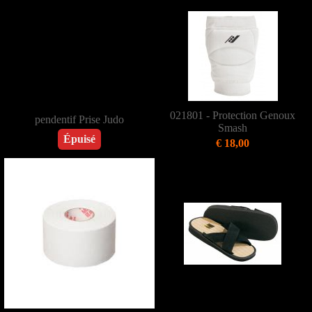
021801 - Protection Genoux
pendentif Prise Judo
Smash
Épuisé
€ 18,00