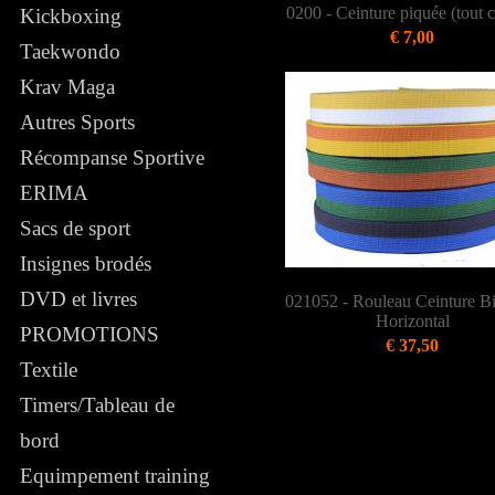
0200 - Ceinture piquée (tout c
Kickboxing
€ 7,00
Taekwondo
Krav Maga
Autres Sports
Récompanse Sportive
ERIMA
Sacs de sport
Insignes brodés
DVD et livres
021052 - Rouleau Ceinture Bi
Horizontal
PROMOTIONS
€ 37,50
Textile
Timers/Tableau de
bord
Equimpement training