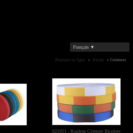
Français ▼
Boutique en ligne
»
Karate
» Ceintures
021051 - Rouleau Ceinture Bicolore