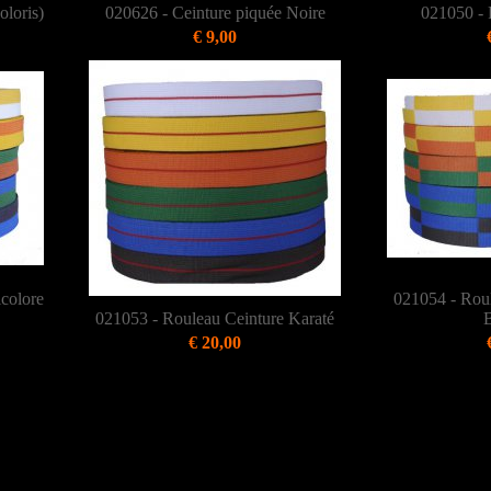
oloris)
020626 - Ceinture piquée Noire
021050 - 
€ 9,00
colore
021054 - Roul
021053 - Rouleau Ceinture Karaté
B
€ 20,00