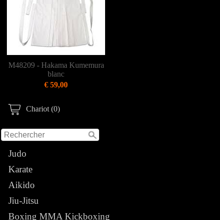
M48209 - Hakama Kumemura
blanc
€ 59,00
Chariot (0)
Judo
Karate
Aikido
Jiu-Jitsu
Boxing MMA Kickboxing