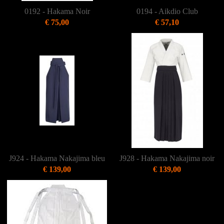
0192 - Hakama Noir
0194 - Aikdio Club
€ 75,00
€ 57,10
J924 - Hakama Nakajima bleu
J928 - Hakama Nakajima noir
€ 139,00
€ 139,00