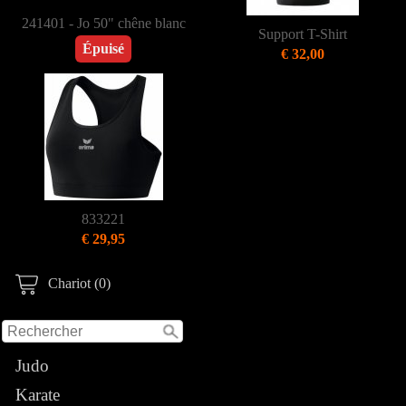
241401 - Jo 50" chêne blanc
Support T-Shirt
Épuisé
€ 32,00
833221
€ 29,95
Chariot (0)
Judo
Karate