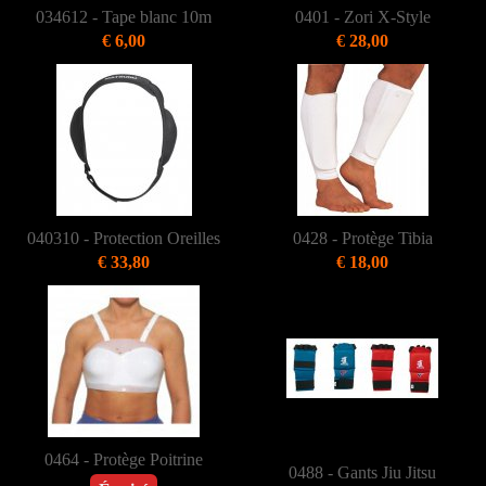
034612 - Tape blanc 10m
0401 - Zori X-Style
€ 6,00
€ 28,00
040310 - Protection Oreilles
0428 - Protège Tibia
€ 33,80
€ 18,00
0464 - Protège Poitrine
0488 - Gants Jiu Jitsu