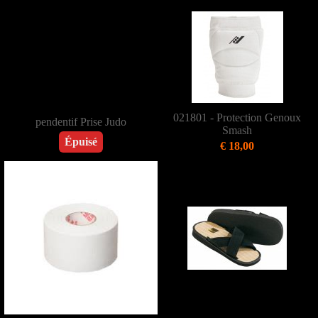
021801 - Protection Genoux
pendentif Prise Judo
Smash
Épuisé
€ 18,00