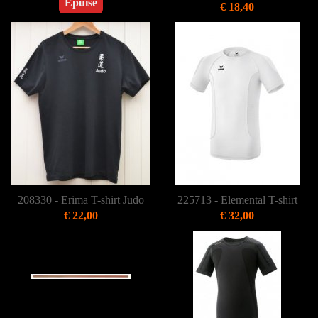
Épuisé
€ 18,40
208330 - Erima T-shirt Judo
225713 - Elemental T-shirt
€ 22,00
€ 32,00