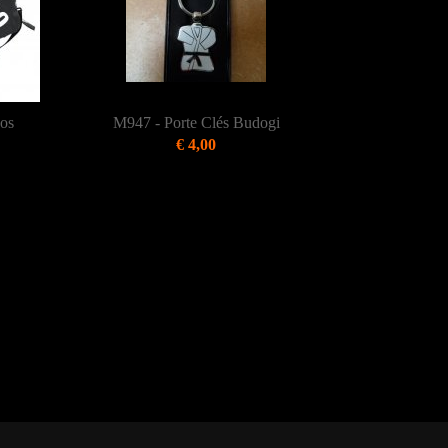
dos
M947 - Porte Clés Budogi
€ 4,00
il