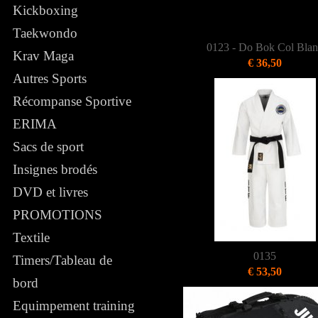
Kickboxing
Taekwondo
0123 - Do Bok Col Bla
Krav Maga
€ 36,50
Autres Sports
Récompanse Sportive
ERIMA
Sacs de sport
Insignes brodés
DVD et livres
PROMOTIONS
Textile
0135
Timers/Tableau de
€ 53,50
bord
Equimpement training