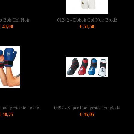
o Bok Col Noir
01242 - Dobok Col Noir Brodé
€ 41,00
€ 51,50
Hand protection main
0497 - Super Foot protection pieds
€ 40,75
€ 45,05