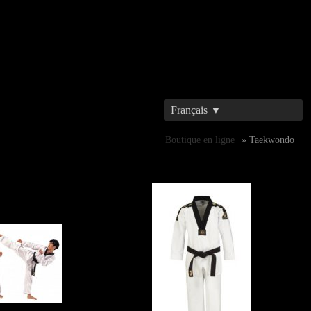
Français ▼
Boutique en ligne
» Taekwondo