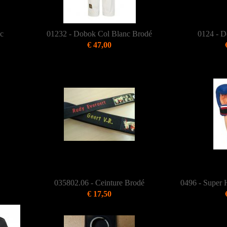
nc
01232 - Dobok Col Blanc Brodé
0124 - D
€ 47,00
035802.06 - Ceinture Brodé
0496 - Super 
€ 17,50