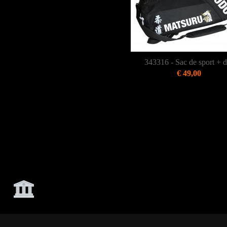
343316 - Sac de sport + 
€ 49,00
Accueil
Boutique en ligne
Informations
Contact
Accue