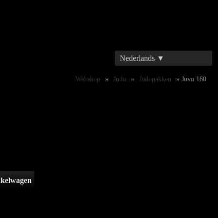
Nederlands ▼
Webshop
»
Judo
»
Judopakken
» Juvo 160