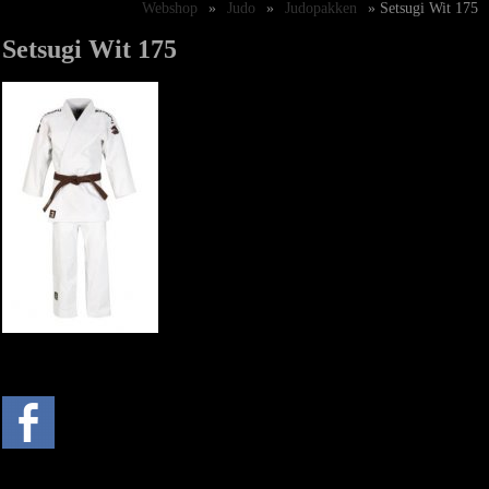
Webshop
»
Judo
»
Judopakken
» Setsugi Wit 175
Setsugi Wit 175