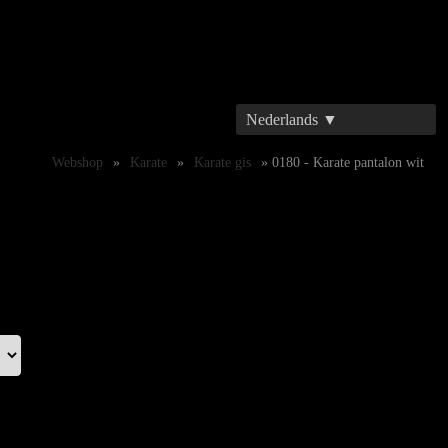
Nederlands ▼
Webshop
»
Karate
»
Karate gis
» 0180 - Karate pantalon wit