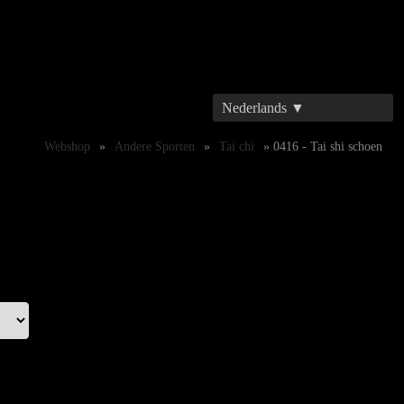
Nederlands ▼
Webshop
»
Andere Sporten
»
Tai chi
» 0416 - Tai shi schoen