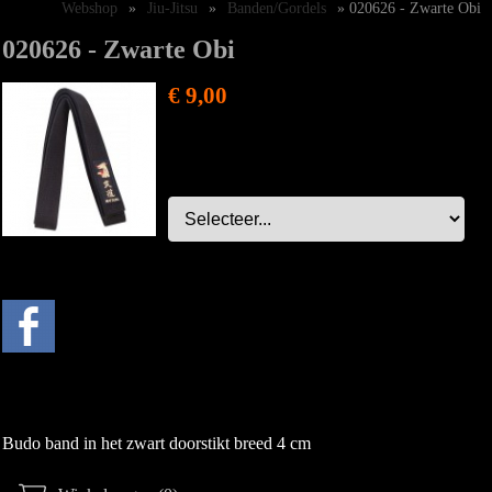
Webshop
»
Jiu-Jitsu
»
Banden/Gordels
» 020626 - Zwarte Obi
020626 - Zwarte Obi
€ 9,00
Budo band in het zwart doorstikt breed 4 cm