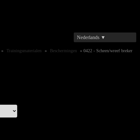
Nederlands ▼
»
Trainingsmaterialen
»
Beschermingen
» 0422 - Scheen/wreef breker