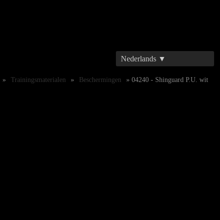
Nederlands ▼
»
Trainingsmaterialen
»
Beschermingen
» 04240 - Shinguard P.U. wit