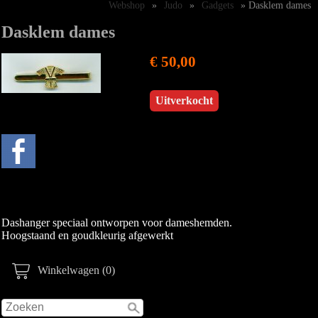
Webshop
»
Judo
»
Gadgets
» Dasklem dames
Dasklem dames
€ 50,00
Uitverkocht
Dashanger speciaal ontworpen voor dameshemden.
Hoogstaand en goudkleurig afgewerkt
Winkelwagen (0)