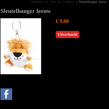
Webshop
»
Judo
»
Gadgets
» Sleutelhanger leeuw
Sleutelhanger leeuw
€ 9,00
Uitverkocht