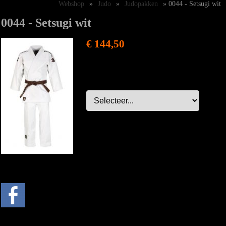
Webshop
»
Judo
»
Judopakken
» 0044 - Setsugi wit
0044 - Setsugi wit
€ 144,50