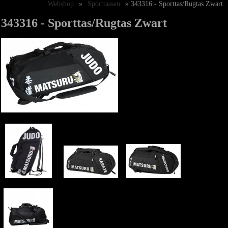
Webshop
»
Sporttassen
» 343316 - Sporttas/Rugtas Zwart
343316 - Sporttas/Rugtas Zwart