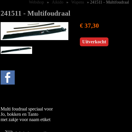
Webshop
»
Aikido
»
Wapens
» 241511 - Multifoudraal
241511 - Multifoudraal
€ 37,30
Uitverkocht
Multi foudraal speciaal voor
Jo, bokken en Tanto
met zakje voor naam etiket