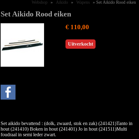
Webshop
»
Aikido
»
Wapens
» Set Aikido Rood eiken
Set Aikido Rood eiken
€ 110,00
Uitverkocht
Set aikido bevattend : (dolk, zwaard, stok en zak) (241421)Tanto in
hout (241410) Boken in hout (241401) Jo in hout (241511)Multi
foudraal in semi leder zwart.