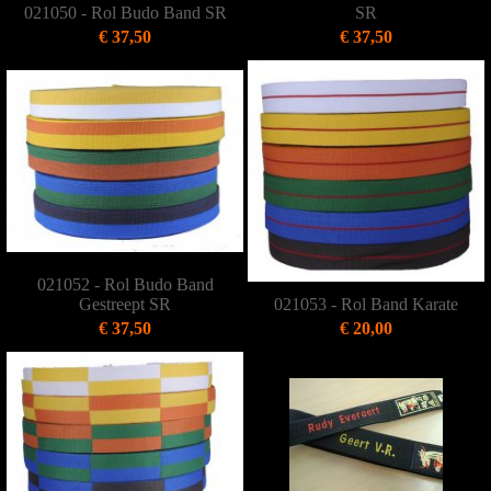
021050 - Rol Budo Band SR
SR
€ 37,50
€ 37,50
021052 - Rol Budo Band
Gestreept SR
021053 - Rol Band Karate
€ 37,50
€ 20,00