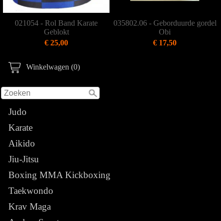
021054 - Rol Band Karate
035802.06 - Geborduurde gordel
Geblokt
Obi
€ 25,00
€ 17,50
Winkelwagen (0)
Judo
Karate
Aikido
Jiu-Jitsu
Boxing MMA Kickboxing
Taekwondo
Krav Maga