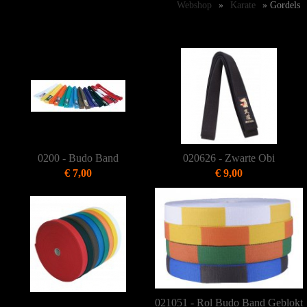
Webshop
»
Karate
» Gordels
0200 - Budo Band
020626 - Zwarte Obi
€ 7,00
€ 9,00
021051 - Rol Budo Band Geblokt