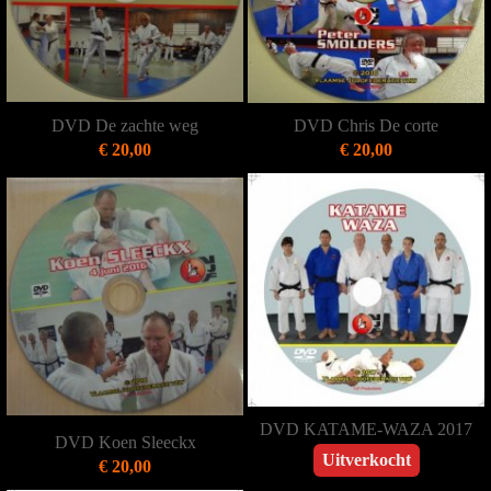
DVD De zachte weg
DVD Chris De corte
€ 20,00
€ 20,00
DVD KATAME-WAZA 2017
DVD Koen Sleeckx
Uitverkocht
€ 20,00