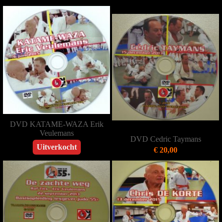
DVD KATAME-WAZA Erik
Veulemans
DVD Cedric Taymans
Uitverkocht
€ 20,00