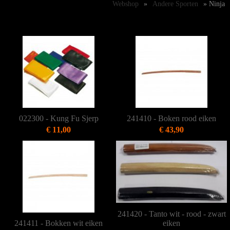
Webshop
»
Andere Sporten
» Ninja
022300 - Kung Fu Sjerp
241410 - Boken rood eiken
€ 11,00
€ 43,90
241420 - Tanto wit - rood - zwart
241411 - Bokken wit eiken
eiken