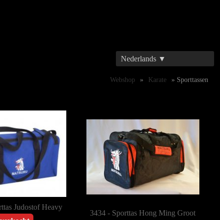
Nederlands ▼
Webshop
»
Karate
» Sporttassen
ttas Judostof Heavy
3434 - Sporttas Hong Ming Groot