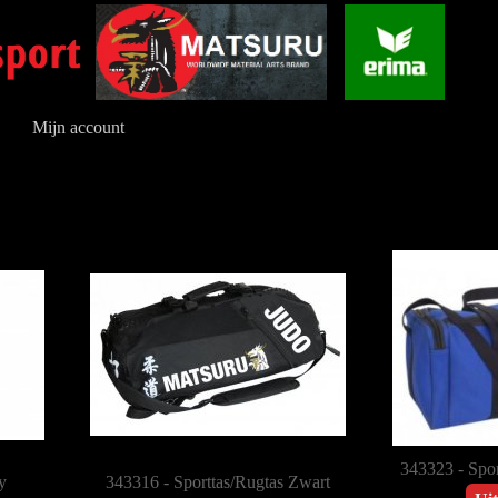
Mijn account
343323 - Spor
y
343316 - Sporttas/Rugtas Zwart