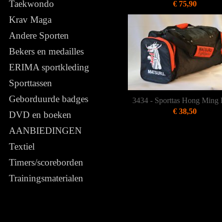
Taekwondo
€ 75,90
Krav Maga
Andere Sporten
Bekers en medailles
ERIMA sportkleding
Sporttassen
Geborduurde badges
3434 - Sporttas Hong Ming 
€ 38,50
DVD en boeken
AANBIEDINGEN
Textiel
Timers/scoreborden
Trainingsmaterialen