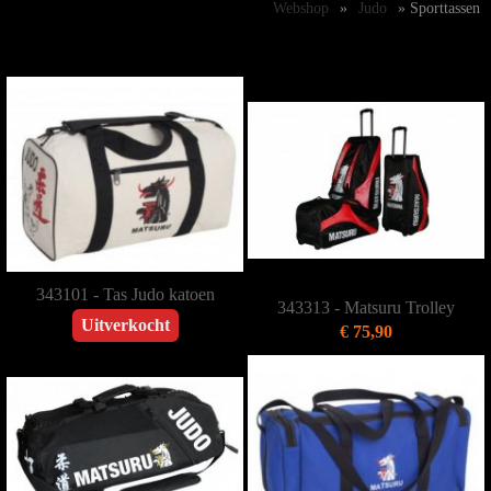
Webshop
»
Judo
» Sporttassen
343101 - Tas Judo katoen
343313 - Matsuru Trolley
Uitverkocht
€ 75,90