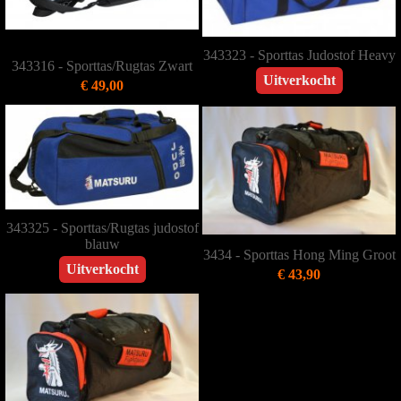
343323 - Sporttas Judostof Heavy
343316 - Sporttas/Rugtas Zwart
Uitverkocht
€ 49,00
343325 - Sporttas/Rugtas judostof
blauw
3434 - Sporttas Hong Ming Groot
Uitverkocht
€ 43,90