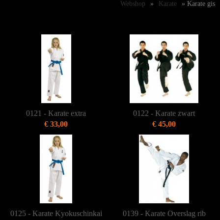
Webshop
»
Karate
» Karate gis
0121 - Karate extra
0122 - Karate zwart
€ 33,00
€ 45,00
0125 - Karate Kyokuschinkai
0139 - Karate Overslag rib