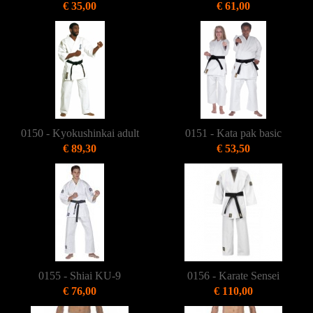
€ 35,00
€ 61,00
0150 - Kyokushinkai adult
0151 - Kata pak basic
€ 89,30
€ 53,50
0155 - Shiai KU-9
0156 - Karate Sensei
€ 76,00
€ 110,00